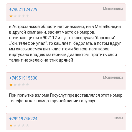
Мошенники
+79021124779
★★★★★
★★★★★
в Астраханской области нет знакомых, ни в МегаФоне,ни
в другой компании, звонят часто с номеров,
начинающихся с 902112 и т.д. то косорукая "барышня"
.."ой, телефон упал", то кашляет , бедолага, а потом вдруг
мы оказываемся вип-клиентами банков-партнёров..
виртуозно владею матерным диалектом.. тратить свой
талант не желаю на этих дряней
Мошенники
+74951915530
★★★★★
★★★★★
При попытке взлома Госуслуг предоставлялся этот номер
телефона как номер горячей линии госуслуг.
Спам
+79919745224
★★★★★
★★★★★