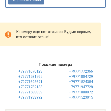
К номеру еще нет отзывов. Будьте первым,
кто оставит отзыв!
Похожие номера
+79771670123
+79771772366
+79771531765
+79771804729
+79771693671
+79771524354
+79771782133
+79771947728
+79771588839
+79771888072
+79771938992
+79771523015