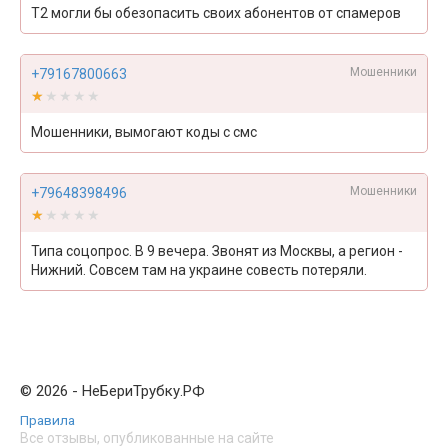
Т2 могли бы обезопасить своих абонентов от спамеров
Мошенники
+79167800663
★★★★★
★★★★★
Мошенники, вымогают коды с смс
Мошенники
+79648398496
★★★★★
★★★★★
Типа соцопрос. В 9 вечера. Звонят из Москвы, а регион -
Нижний. Совсем там на украине совесть потеряли.
© 2026 - НеБериТрубку.РФ
Правила
Все отзывы, опубликованные на сайте