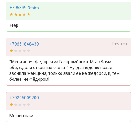
+79683975666
★★★★★
★★★★★
+rep
Реклама
+79651848439
★★★★★
★★★★★
"Меня зовут Фёдор, я из Газпромбанка. Мы с Вами
обсуждали открытие счёта..." Ну, да, неделю назад
звонила женщина, только звали её не Федорой, и, тем
более, не Фёдором!
+79295009700
★★★★★
★★★★★
Мошенники