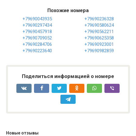
Похожие номера
+79690043935
+79690236328
+79690297434
+79690580624
+79690457918
+79690562211
+79690709052
+79690625358
+79690284706
+79690923001
+79690223640
+79690982859
Поделиться информацией о номере
Новые отзывы