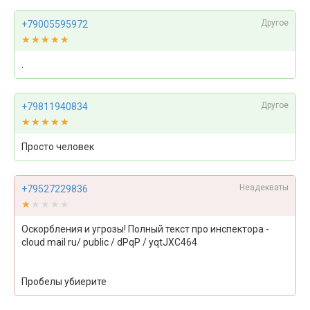
Другое
+79005595972
★★★★★
★★★★★
.
Другое
+79811940834
★★★★★
★★★★★
Просто человек
Неадекваты
+79527229836
★★★★★
★★★★★
Оскорбления и угрозы! Полный текст про инспектора -
cloud mail ru/ public / dPqP / yqtJXC464
Пробелы убиерите