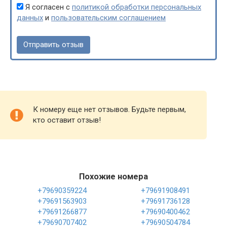
Я согласен с
политикой обработки персональных
данных
и
пользовательским соглашением
К номеру еще нет отзывов. Будьте первым,
кто оставит отзыв!
Похожие номера
+79690359224
+79691908491
+79691563903
+79691736128
+79691266877
+79690400462
+79690707402
+79690504784