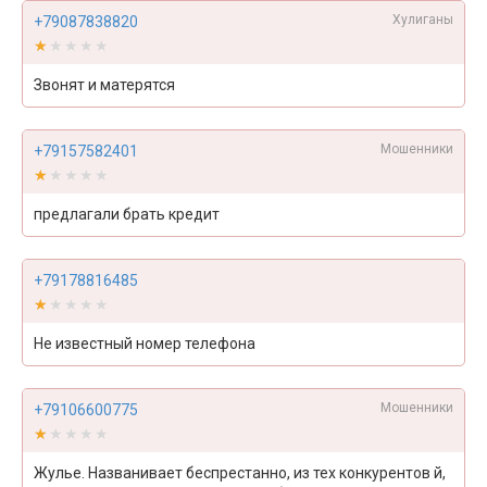
Хулиганы
+79087838820
★★★★★
★★★★★
Звонят и матерятся
Мошенники
+79157582401
★★★★★
★★★★★
предлагали брать кредит
+79178816485
★★★★★
★★★★★
Не известный номер телефона
Мошенники
+79106600775
★★★★★
★★★★★
Жулье. Названивает беспрестанно, из тех конкурентов й,