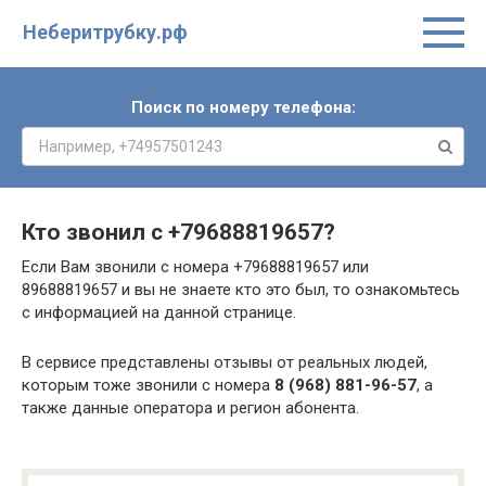
Неберитрубку.рф
Поиск по номеру телефона:
Кто звонил с
+79688819657
?
Если Вам звонили с номера +79688819657 или
89688819657 и вы не знаете кто это был, то ознакомьтесь
с информацией на данной странице.
В сервисе представлены отзывы от реальных людей,
которым тоже звонили с номера
8 (968) 881-96-57
, а
также данные оператора и регион абонента.