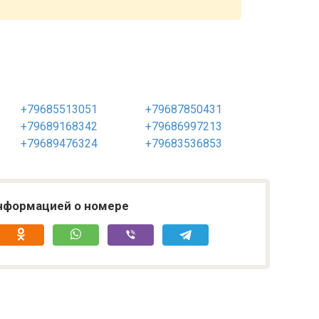
+79685513051
+79687850431
+79689168342
+79686997213
+79689476324
+79683536853
нформацией о номере