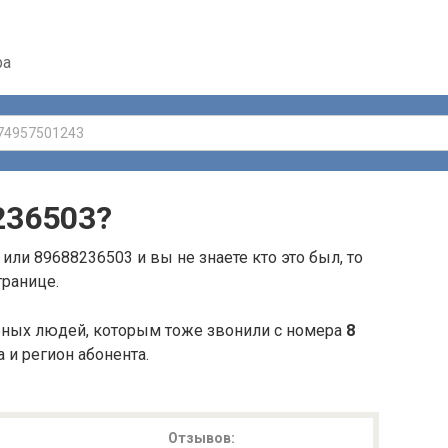
ра
236503
?
или 89688236503 и вы не знаете кто это был, то
транице.
ьных людей, которым тоже звонили с номера
8
а и регион абонента.
Отзывов: