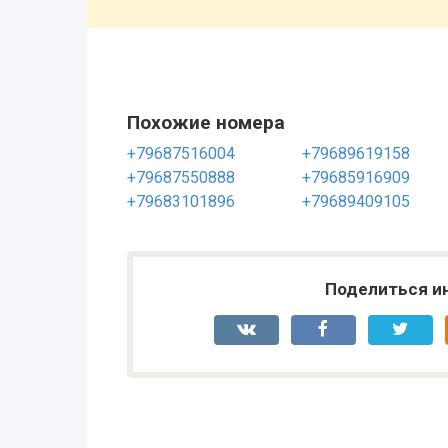
Похожие номера
+79687516004
+79689619158
+79687550888
+79685916909
+79683101896
+79689409105
Поделиться и