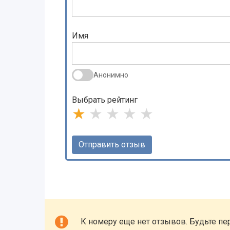
Имя
Анонимно
Выбрать рейтинг
★
★
★
★
★
К номеру еще нет отзывов. Будьте пе