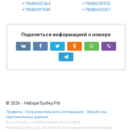
+79680602564
+79680230952
+79680997949
+79680693207
Поделиться информацией о номере
© 2026 - НеБериТрубку.РФ
Правила
·
Пользовательское соглашение
·
Обработка
персональных данных
Все отзывы, опубликованные на сайте
Неберитрубку.рф, являются личным мнением авторов