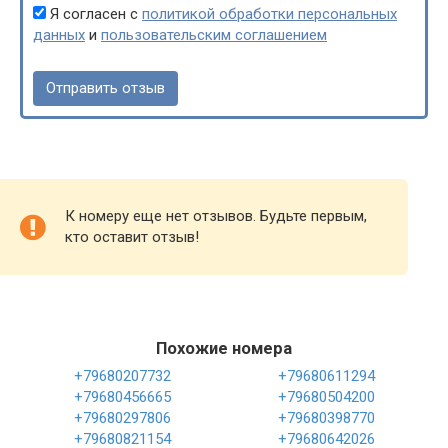
Я согласен с
политикой обработки персональных
данных
и
пользовательским соглашением
К номеру еще нет отзывов. Будьте первым,
кто оставит отзыв!
Похожие номера
+79680207732
+79680611294
+79680456665
+79680504200
+79680297806
+79680398770
+79680821154
+79680642026