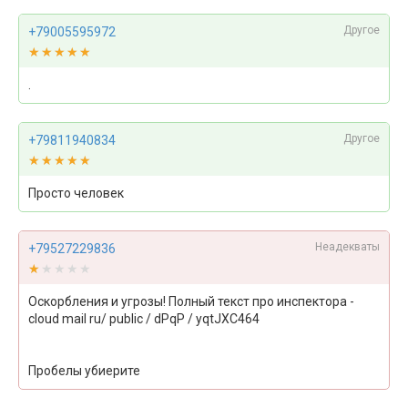
Другое
+79005595972
★★★★★
★★★★★
.
Другое
+79811940834
★★★★★
★★★★★
Просто человек
Неадекваты
+79527229836
★★★★★
★★★★★
Оскорбления и угрозы! Полный текст про инспектора -
cloud mail ru/ public / dPqP / yqtJXC464
Пробелы убиерите