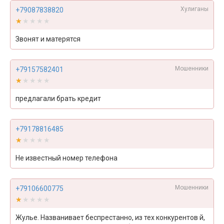
Хулиганы
+79087838820
★★★★★
★★★★★
Звонят и матерятся
Мошенники
+79157582401
★★★★★
★★★★★
предлагали брать кредит
+79178816485
★★★★★
★★★★★
Не известный номер телефона
Мошенники
+79106600775
★★★★★
★★★★★
Жулье. Названивает беспрестанно, из тех конкурентов й,