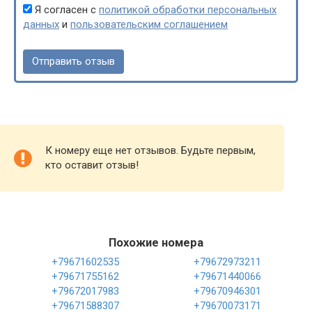
Я согласен с
политикой обработки персональных
данных
и
пользовательским соглашением
К номеру еще нет отзывов. Будьте первым,
кто оставит отзыв!
Похожие номера
+79671602535
+79672973211
+79671755162
+79671440066
+79672017983
+79670946301
+79671588307
+79670073171