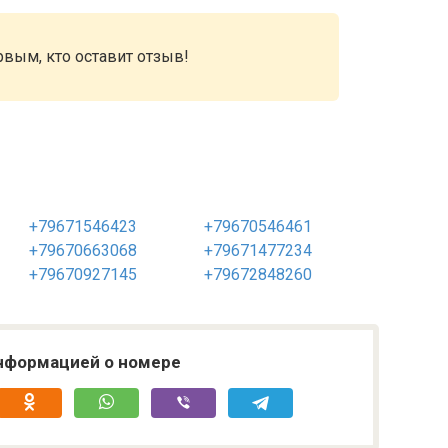
рвым, кто оставит отзыв!
+79671546423
+79670546461
+79670663068
+79671477234
+79670927145
+79672848260
нформацией о номере