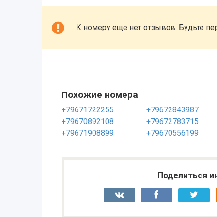
К номеру еще нет отзывов. Будьте пе
Похожие номера
+79671722255
+79672843987
+79670892108
+79672783715
+79671908899
+79670556199
Поделиться и