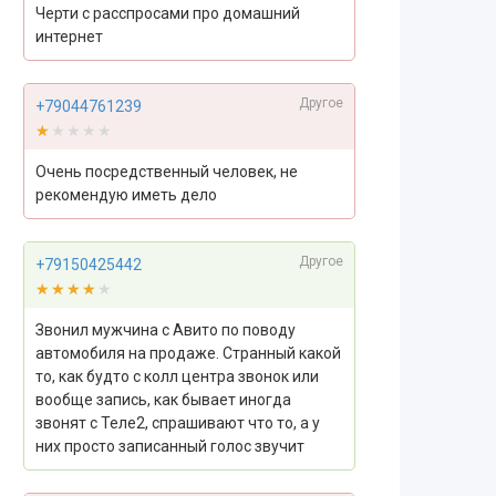
Черти с расспросами про домашний
интернет
Другое
+79044761239
★★★★★
★★★★★
Очень посредственный человек, не
рекомендую иметь дело
Другое
+79150425442
★★★★★
★★★★★
Звонил мужчина с Авито по поводу
автомобиля на продаже. Странный какой
то, как будто с колл центра звонок или
вообще запись, как бывает иногда
звонят с Теле2, спрашивают что то, а у
них просто записанный голос звучит