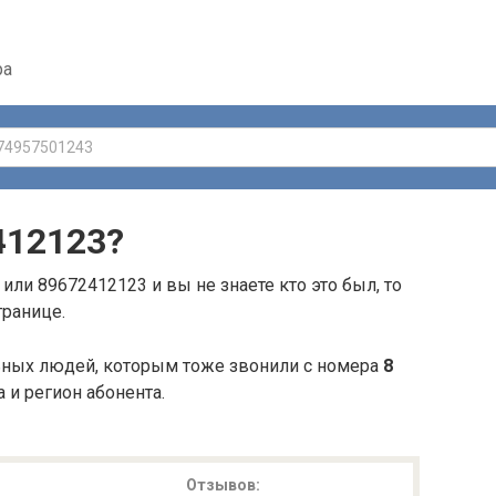
ра
412123
?
или 89672412123 и вы не знаете кто это был, то
транице.
ьных людей, которым тоже звонили с номера
8
а и регион абонента.
Отзывов: