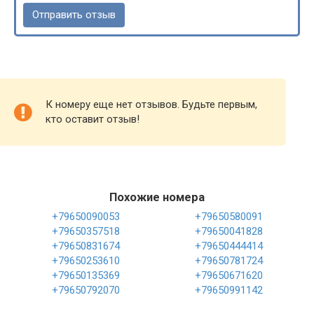
К номеру еще нет отзывов. Будьте первым,
кто оставит отзыв!
Похожие номера
+79650090053
+79650580091
+79650357518
+79650041828
+79650831674
+79650444414
+79650253610
+79650781724
+79650135369
+79650671620
+79650792070
+79650991142