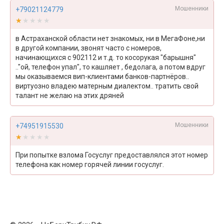
Мошенники
+79021124779
★★★★★
★★★★★
в Астраханской области нет знакомых, ни в МегаФоне,ни
в другой компании, звонят часто с номеров,
начинающихся с 902112 и т.д. то косорукая "барышня"
.."ой, телефон упал", то кашляет , бедолага, а потом вдруг
мы оказываемся вип-клиентами банков-партнёров..
виртуозно владею матерным диалектом.. тратить свой
талант не желаю на этих дряней
Мошенники
+74951915530
★★★★★
★★★★★
При попытке взлома Госуслуг предоставлялся этот номер
телефона как номер горячей линии госуслуг.