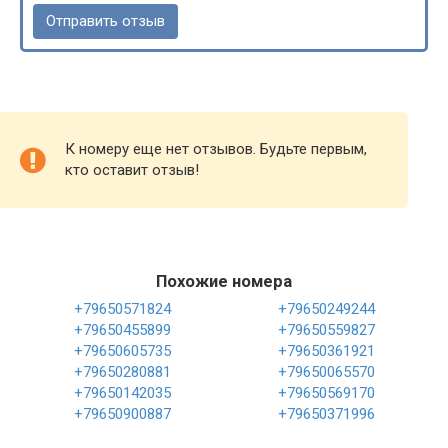
К номеру еще нет отзывов. Будьте первым,
кто оставит отзыв!
Похожие номера
+79650571824
+79650249244
+79650455899
+79650559827
+79650605735
+79650361921
+79650280881
+79650065570
+79650142035
+79650569170
+79650900887
+79650371996