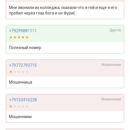
Мне звонили из колледжа, сказали что я гей и ещё я его
пробил через глаз бога и он Фури(
Другое
+79299881111
★★★★★
★★★★★
Полезный номер
Мошенники
+79772793715
★★★★★
★★★★★
Мошенница
Мошенники
+79153416228
★★★★★
★★★★★
Мошенники