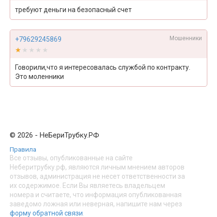
требуют деньги на безопасный счет
Мошенники
+79629245869
★★★★★
★★★★★
Говорили,что я интересовалась службой по контракту.
Это моленники
© 2026 - НеБериТрубку.РФ
Правила
Все отзывы, опубликованные на сайте
Неберитрубку.рф, являются личным мнением авторов
отзывов, администрация не несет ответственности за
их содержимое. Если Вы являетесь владельцем
номера и считаете, что информация опубликованная
заведомо ложная или неверная, напишите нам через
форму обратной связи
.