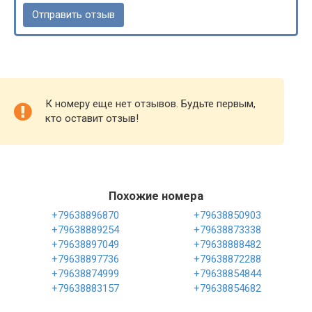
К номеру еще нет отзывов. Будьте первым,
кто оставит отзыв!
Похожие номера
+79638896870
+79638850903
+79638889254
+79638873338
+79638897049
+79638888482
+79638897736
+79638872288
+79638874999
+79638854844
+79638883157
+79638854682