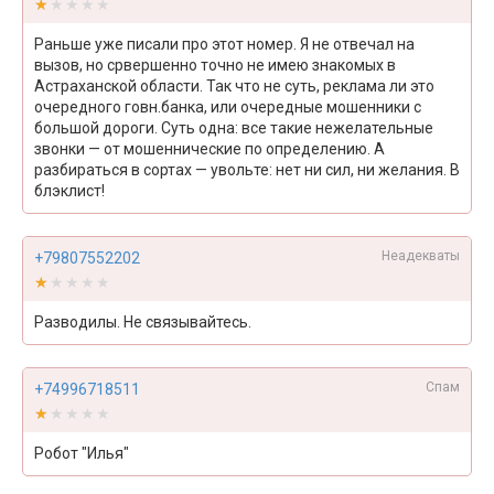
★★★★★
★★★★★
Раньше уже писали про этот номер. Я не отвечал на
вызов, но срвершенно точно не имею знакомых в
Астраханской области. Так что не суть, реклама ли это
очередного говн.банка, или очередные мошенники с
большой дороги. Суть одна: все такие нежелательные
звонки — от мошеннические по определению. А
разбираться в сортах — увольте: нет ни сил, ни желания. В
блэклист!
Неадекваты
+79807552202
★★★★★
★★★★★
Разводилы. Не связывайтесь.
Спам
+74996718511
★★★★★
★★★★★
Робот "Илья"