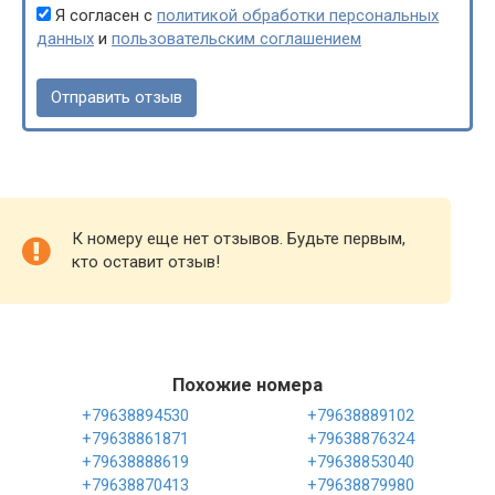
Я согласен с
политикой обработки персональных
данных
и
пользовательским соглашением
К номеру еще нет отзывов. Будьте первым,
кто оставит отзыв!
Похожие номера
+79638894530
+79638889102
+79638861871
+79638876324
+79638888619
+79638853040
+79638870413
+79638879980