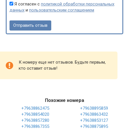
Я согласен с
политикой обработки персональных
данных
и
пользовательским соглашением
К номеру еще нет отзывов. Будьте первым,
кто оставит отзыв!
Похожие номера
+79638862475
+79638895859
+79638854020
+79638863432
+79638857280
+79638853127
+79638867355
+79638875895