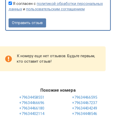
Я согласен с
политикой обработки персональных
данных
и
пользовательским соглашением
К номеру еще нет отзывов. Будьте первым,
кто оставит отзыв!
Похожие номера
+79634458551
+79634466595
+79634466696
+79634467237
+79634466180
+79634404249
+79634402114
+79634448546