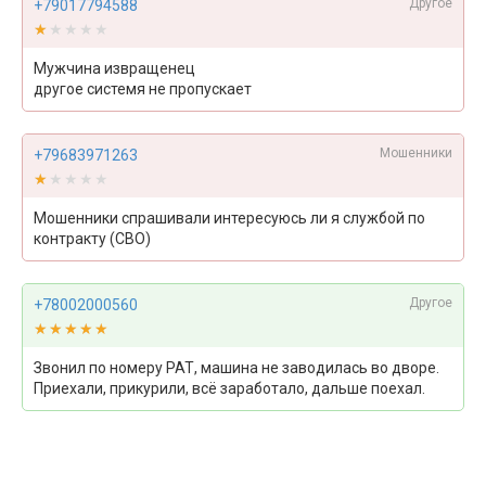
Другое
+79017794588
★★★★★
★★★★★
Мужчина извращенец
другое системя не пропускает
Мошенники
+79683971263
★★★★★
★★★★★
Мошенники спрашивали интересуюсь ли я службой по
контракту (СВО)
Другое
+78002000560
★★★★★
★★★★★
Звонил по номеру РАТ, машина не заводилась во дворе.
Приехали, прикурили, всё заработало, дальше поехал.