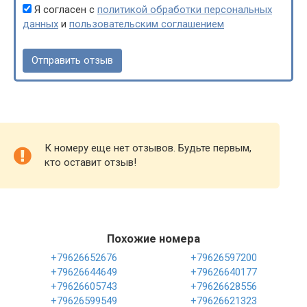
Я согласен с
политикой обработки персональных
данных
и
пользовательским соглашением
К номеру еще нет отзывов. Будьте первым,
кто оставит отзыв!
Похожие номера
+79626652676
+79626597200
+79626644649
+79626640177
+79626605743
+79626628556
+79626599549
+79626621323