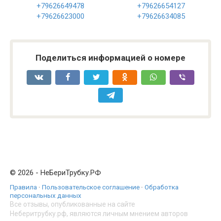
+79626649478
+79626654127
+79626623000
+79626634085
Поделиться информацией о номере
© 2026 - НеБериТрубку.РФ
Правила
·
Пользовательское соглашение
·
Обработка
персональных данных
Все отзывы, опубликованные на сайте
Неберитрубку.рф, являются личным мнением авторов