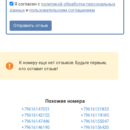
Я согласен с
политикой обработки персональных
данных
и
пользовательским соглашением
К номеру еще нет отзывов. Будьте первым,
кто оставит отзыв!
Похожие номера
+79616147051
+79616131833
+79616142152
+79616174185
+79616147446
+79616155047
+79616146190
+79616156420