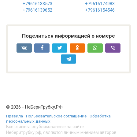
+79616133573
+79616174983
+79616139652
+79616154546
Поделиться информацией о номере
© 2026 - НеБериТрубку.РФ
Правила
·
Пользовательское соглашение
·
Обработка
персональных данных
Все отзывы, опубликованные на сайте
Неберитрубку.рф, являются личным мнением авторов