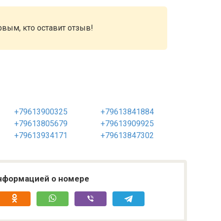
рвым, кто оставит отзыв!
+79613900325
+79613841884
+79613805679
+79613909925
+79613934171
+79613847302
нформацией о номере