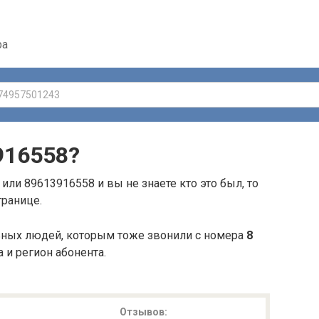
ра
916558
?
или 89613916558 и вы не знаете кто это был, то
транице.
ьных людей, которым тоже звонили с номера
8
а и регион абонента.
Отзывов: