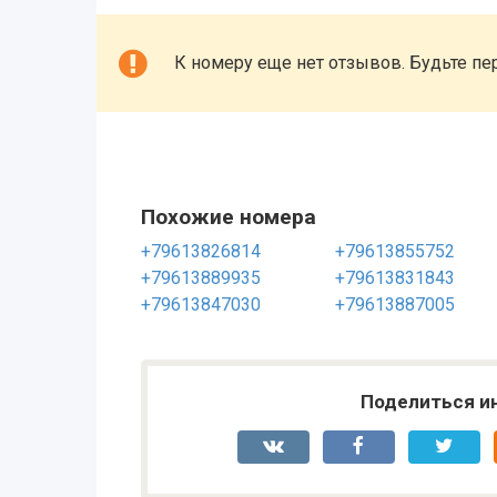
К номеру еще нет отзывов. Будьте пе
Похожие номера
+79613826814
+79613855752
+79613889935
+79613831843
+79613847030
+79613887005
Поделиться и