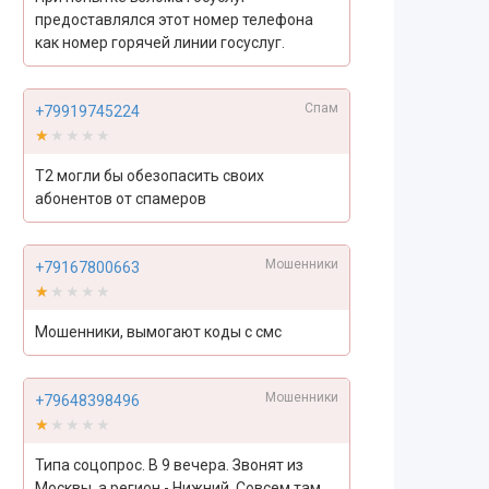
предоставлялся этот номер телефона
как номер горячей линии госуслуг.
Спам
+79919745224
★★★★★
★★★★★
Т2 могли бы обезопасить своих
абонентов от спамеров
Мошенники
+79167800663
★★★★★
★★★★★
Мошенники, вымогают коды с смс
Мошенники
+79648398496
★★★★★
★★★★★
Типа соцопрос. В 9 вечера. Звонят из
Москвы, а регион - Нижний. Совсем там