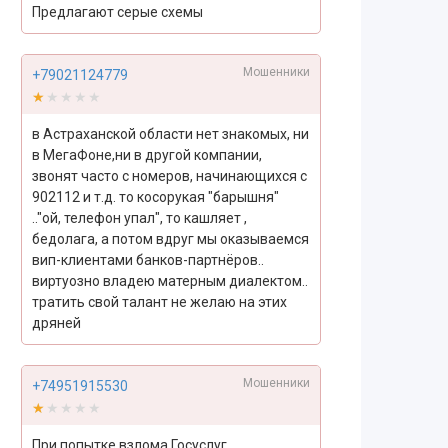
Предлагают серые схемы
Мошенники
+79021124779
★★★★★
★★★★★
в Астраханской области нет знакомых, ни
в МегаФоне,ни в другой компании,
звонят часто с номеров, начинающихся с
902112 и т.д. то косорукая "барышня"
.."ой, телефон упал", то кашляет ,
бедолага, а потом вдруг мы оказываемся
вип-клиентами банков-партнёров..
виртуозно владею матерным диалектом..
тратить свой талант не желаю на этих
дряней
Мошенники
+74951915530
★★★★★
★★★★★
При попытке взлома Госуслуг