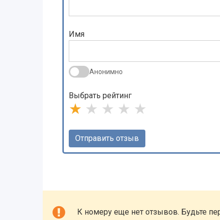
Имя
Анонимно
Выбрать рейтинг
★
★
★
★
★
К номеру еще нет отзывов. Будьте пе