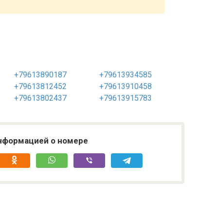
+79613890187
+79613934585
+79613812452
+79613910458
+79613802437
+79613915783
нформацией о номере