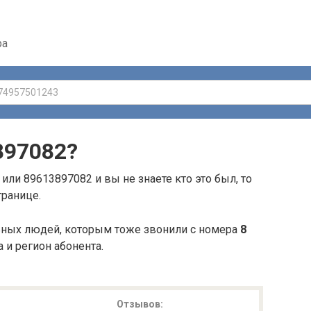
ра
897082
?
или 89613897082 и вы не знаете кто это был, то
транице.
ьных людей, которым тоже звонили с номера
8
а и регион абонента.
Отзывов: