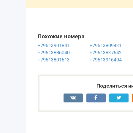
Похожие номера
+79613901841
+79613809431
+79613886040
+79613837642
+79613801613
+79613916494
Поделиться и