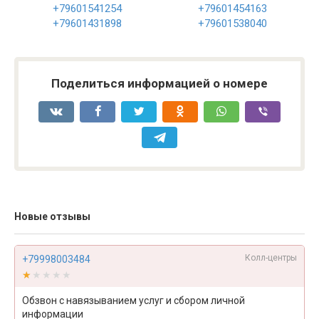
+79601541254
+79601454163
+79601431898
+79601538040
Поделиться информацией о номере
Новые отзывы
Колл-центры
+79998003484
★★★★★
★★★★★
Обзвон с навязыванием услуг и сбором личной
информации