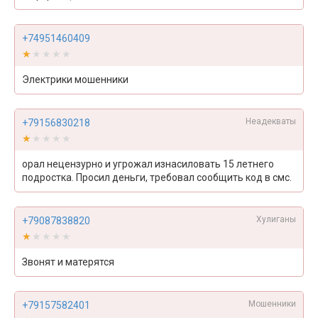
+74951460409
★★★★★
★★★★★
Электрики мошенники
Неадекваты
+79156830218
★★★★★
★★★★★
орал нецензурно и угрожал изнасиловать 15 летнего
подростка. Просил деньги, требовал сообщить код в смс.
Хулиганы
+79087838820
★★★★★
★★★★★
Звонят и матерятся
Мошенники
+79157582401