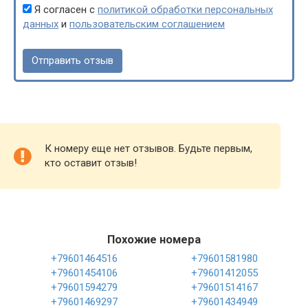
Я согласен с
политикой обработки персональных
данных
и
пользовательским соглашением
К номеру еще нет отзывов. Будьте первым,
кто оставит отзыв!
Похожие номера
+79601464516
+79601581980
+79601454106
+79601412055
+79601594279
+79601514167
+79601469297
+79601434949