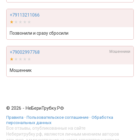
+79113211066
★★★★★
★★★★★
Позвонили и сразу сбросили
Мошенники
+79002997768
★★★★★
★★★★★
Мошенник
© 2026 - НеБериТрубку.РФ
Правила
·
Пользовательское соглашение
·
Обработка
персональных данных
Все отзывы, опубликованные на сайте
Неберитрубку.рф, являются личным мнением авторов