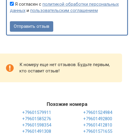
Я согласен с
политикой обработки персональных
данных
и
пользовательским соглашением
К номеру еще нет отзывов. Будьте первым,
кто оставит отзыв!
Похожие номера
+79601579911
+79601524984
+79601585276
+79601492800
+79601598354
+79601412810
+79601491308
+79601571655