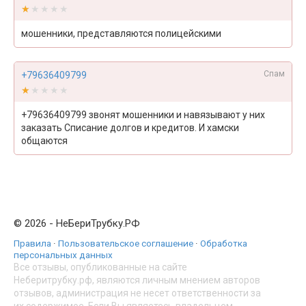
★★★★★
★★★★★
мошенники, представляются полицейскими
Спам
+79636409799
★★★★★
★★★★★
+79636409799 звонят мошенники и навязывают у них
заказать Списание долгов и кредитов. И хамски
общаются
© 2026 - НеБериТрубку.РФ
Правила
·
Пользовательское соглашение
·
Обработка
персональных данных
Все отзывы, опубликованные на сайте
Неберитрубку.рф, являются личным мнением авторов
отзывов, администрация не несет ответственности за