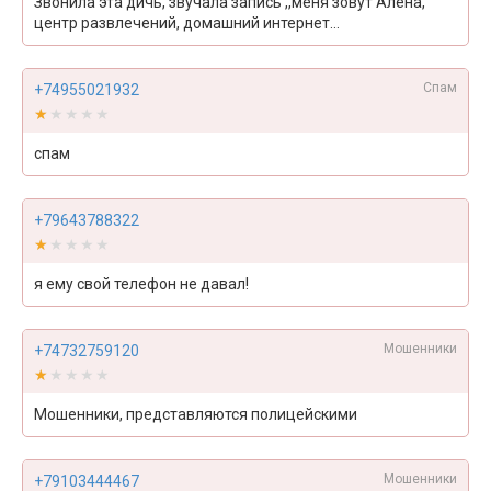
Звонила эта дичь, звучала запись ,,меня зовут Алена,
центр развлечений, домашний интернет...
Спам
+74955021932
★★★★★
★★★★★
спам
+79643788322
★★★★★
★★★★★
я ему свой телефон не давал!
Мошенники
+74732759120
★★★★★
★★★★★
Мошенники, представляются полицейскими
Мошенники
+79103444467