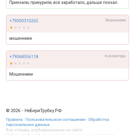
Приехали, прикурили, всё заработало, дальше поехал.
Мошенники
+79000310265
★★★★★
★★★★★
мошеннике
Коллекторы
+79068556118
★★★★★
★★★★★
Мошенники
© 2026 - НеБериТрубку.РФ
Правила
·
Пользовательское соглашение
·
Обработка
персональных данных
Все отзывы, опубликованные на сайте