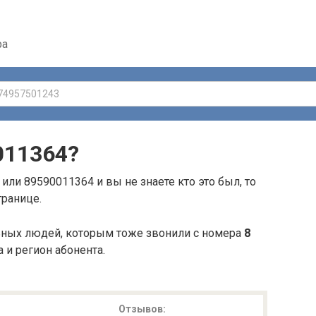
ра
011364
?
или 89590011364 и вы не знаете кто это был, то
транице.
ьных людей, которым тоже звонили с номера
8
а и регион абонента.
Отзывов: