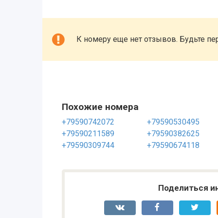
К номеру еще нет отзывов. Будьте пе
Похожие номера
+79590742072
+79590530495
+79590211589
+79590382625
+79590309744
+79590674118
Поделиться и