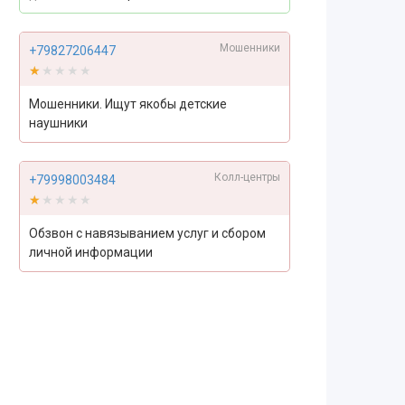
Мошенники
+79827206447
★★★★★
★★★★★
Мошенники. Ищут якобы детские
наушники
Колл-центры
+79998003484
★★★★★
★★★★★
Обзвон с навязыванием услуг и сбором
личной информации