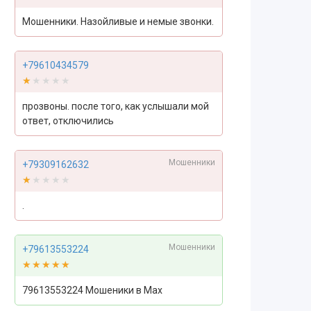
Мошенники. Назойливые и немые звонки.
+79610434579
★★★★★
★★★★★
прозвоны. после того, как услышали мой
ответ, отключились
Мошенники
+79309162632
★★★★★
★★★★★
.
Мошенники
+79613553224
★★★★★
★★★★★
79613553224 Мошеники в Max