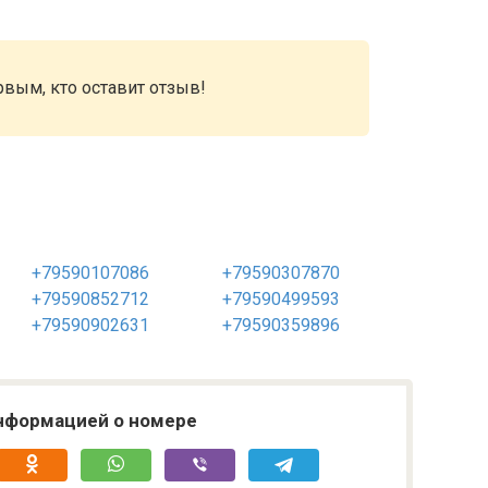
рвым, кто оставит отзыв!
+79590107086
+79590307870
+79590852712
+79590499593
+79590902631
+79590359896
нформацией о номере