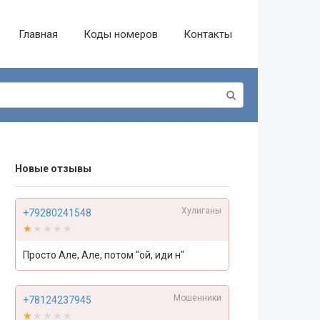
Главная
Коды номеров
Контакты
Новые отзывы
Хулиганы
+79280241548
★★★★★
★★★★★
Просто Але, Але, потом "ой, иди н"
Мошенники
+78124237945
★★★★★
★★★★★