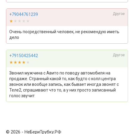
Другое
+79044761239
★★★★★
★★★★★
Очень посредственный человек, не рекомендую иметь
дело
Другое
+79150425442
★★★★★
★★★★★
Звонил мужчина с Авито по поводу автомобиля на
продаже. Странный какой то, как будто с колл центра
звонок или вообще запись, как бывает иногда звонят с
Теле2, спрашивают что то, а у них просто записанный
голос звучит
© 2026 - НеБериТрубку.РФ