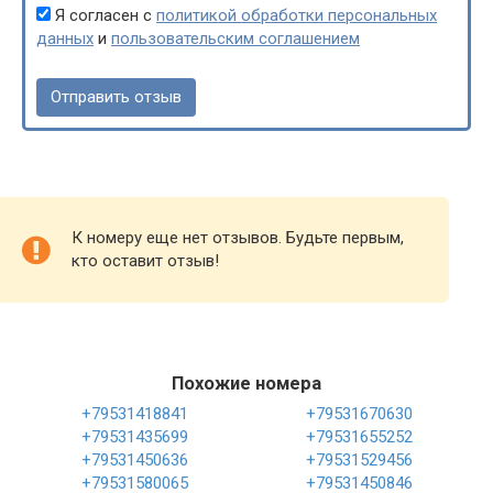
Я согласен с
политикой обработки персональных
данных
и
пользовательским соглашением
К номеру еще нет отзывов. Будьте первым,
кто оставит отзыв!
Похожие номера
+79531418841
+79531670630
+79531435699
+79531655252
+79531450636
+79531529456
+79531580065
+79531450846