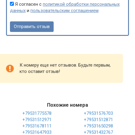
Я согласен с
политикой обработки персональных
данных
и
пользовательским соглашением
К номеру еще нет отзывов. Будьте первым,
кто оставит отзыв!
Похожие номера
+79531775578
+79531576703
+79531512971
+79531512871
+79531678111
+79531650298
+79531647933
+79531432767