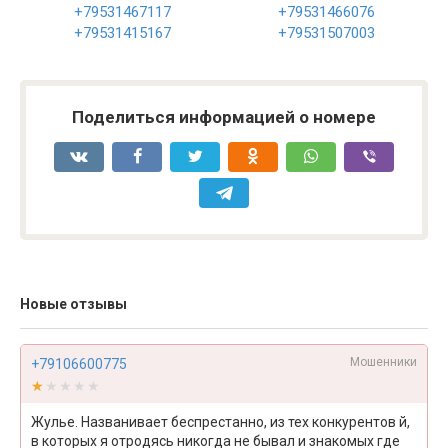
+79531467117
+79531466076
+79531415167
+79531507003
Поделиться информацией о номере
Новые отзывы
Мошенники
+79106600775
★★★★★
★★★★★
Жулье. Названивает беспрестанно, из тех конкурентов й,
в которых я отродясь никогда не бывал и знакомых где