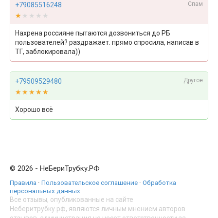
Спам
+79085516248
★★★★★
★★★★★
Нахрена россияне пытаются дозвониться до РБ
пользователей? раздражает. прямо спросила, написав в
ТГ, заблокировала))
Другое
+79509529480
★★★★★
★★★★★
Хорошо всё
© 2026 - НеБериТрубку.РФ
Правила
·
Пользовательское соглашение
·
Обработка
персональных данных
Все отзывы, опубликованные на сайте
Неберитрубку.рф, являются личным мнением авторов