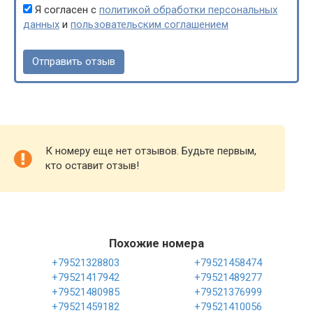
Я согласен с
политикой обработки персональных
данных
и
пользовательским соглашением
К номеру еще нет отзывов. Будьте первым,
кто оставит отзыв!
Похожие номера
+79521328803
+79521458474
+79521417942
+79521489277
+79521480985
+79521376999
+79521459182
+79521410056