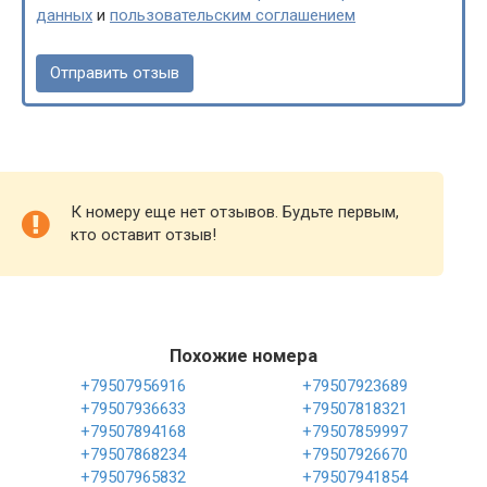
данных
и
пользовательским соглашением
К номеру еще нет отзывов. Будьте первым,
кто оставит отзыв!
Похожие номера
+79507956916
+79507923689
+79507936633
+79507818321
+79507894168
+79507859997
+79507868234
+79507926670
+79507965832
+79507941854