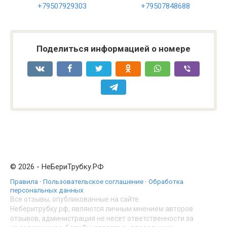
+79507929303
+79507848688
Поделиться информацией о номере
© 2026 - НеБериТрубку.РФ
Правила
·
Пользовательское соглашение
·
Обработка
персональных данных
Все отзывы, опубликованные на сайте
Неберитрубку.рф, являются личным мнением авторов
отзывов, администрация не несет ответственности за