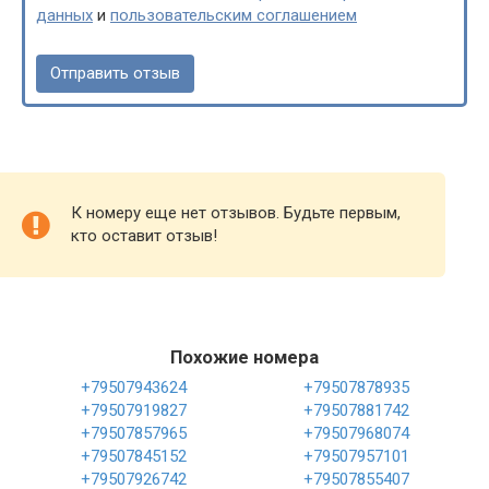
данных
и
пользовательским соглашением
К номеру еще нет отзывов. Будьте первым,
кто оставит отзыв!
Похожие номера
+79507943624
+79507878935
+79507919827
+79507881742
+79507857965
+79507968074
+79507845152
+79507957101
+79507926742
+79507855407