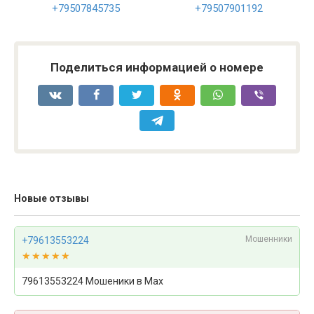
+79507845735
+79507901192
Поделиться информацией о номере
Новые отзывы
Мошенники
+79613553224
★★★★★
★★★★★
79613553224 Мошеники в Max