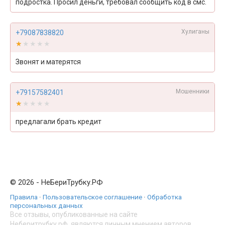
подростка. Просил деньги, требовал сообщить код в смс.
Хулиганы
+79087838820
★★★★★
★★★★★
Звонят и матерятся
Мошенники
+79157582401
★★★★★
★★★★★
предлагали брать кредит
© 2026 - НеБериТрубку.РФ
Правила
·
Пользовательское соглашение
·
Обработка
персональных данных
Все отзывы, опубликованные на сайте
Неберитрубку.рф, являются личным мнением авторов