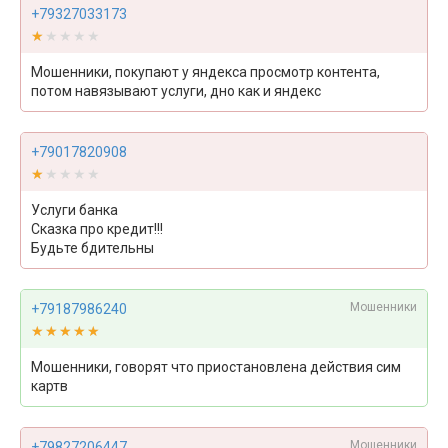
+79327033173
★★★★★
★★★★★
Мошенники, покупают у яндекса просмотр контента,
потом навязывают услуги, дно как и яндекс
+79017820908
★★★★★
★★★★★
Услуги банка
Сказка про кредит!!!
Будьте бдительны
Мошенники
+79187986240
★★★★★
★★★★★
Мошенники, говорят что приостановлена действия сим
картв
Мошенники
+79827206447