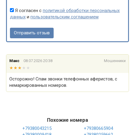
Я согласен с
политикой обработки персональных
данных
и
пользовательским соглашением
Макс
08.07.2026 20:38
Мошенники
★★★★★
★★★★★
Осторожно! Спам звонки телефонных аферистов, с
немаркированных номеров.
Похожие номера
+79380043215
+79380665904
+79380009418
+79380259662