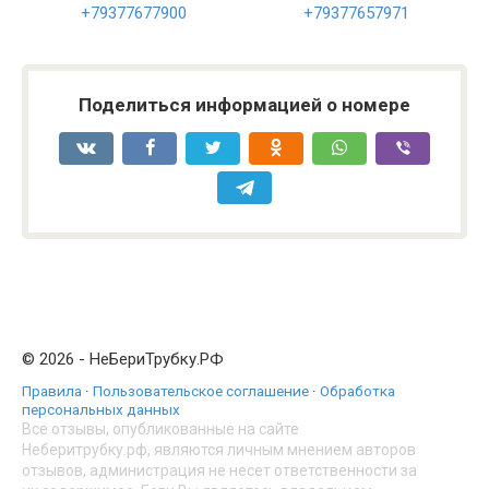
+79377677900
+79377657971
Поделиться информацией о номере
© 2026 - НеБериТрубку.РФ
Правила
·
Пользовательское соглашение
·
Обработка
персональных данных
Все отзывы, опубликованные на сайте
Неберитрубку.рф, являются личным мнением авторов
отзывов, администрация не несет ответственности за