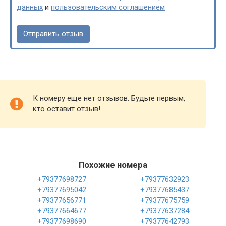
данных
и
пользовательским соглашением
К номеру еще нет отзывов. Будьте первым,
кто оставит отзыв!
Похожие номера
+79377698727
+79377632923
+79377695042
+79377685437
+79377656771
+79377675759
+79377664677
+79377637284
+79377698690
+79377642793