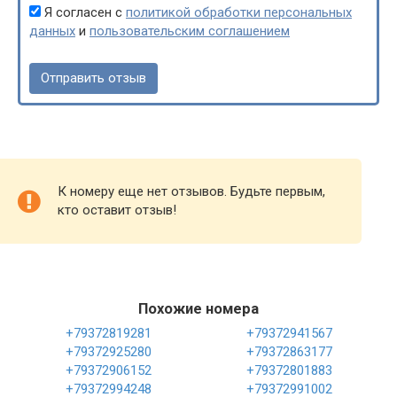
Я согласен с
политикой обработки персональных
данных
и
пользовательским соглашением
К номеру еще нет отзывов. Будьте первым,
кто оставит отзыв!
Похожие номера
+79372819281
+79372941567
+79372925280
+79372863177
+79372906152
+79372801883
+79372994248
+79372991002