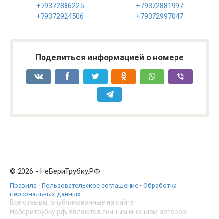
+79372886225
+79372881997
+79372924506
+79372997047
Поделиться информацией о номере
© 2026 - НеБериТрубку.РФ
Правила
·
Пользовательское соглашение
·
Обработка
персональных данных
Все отзывы, опубликованные на сайте
Неберитрубку.рф, являются личным мнением авторов