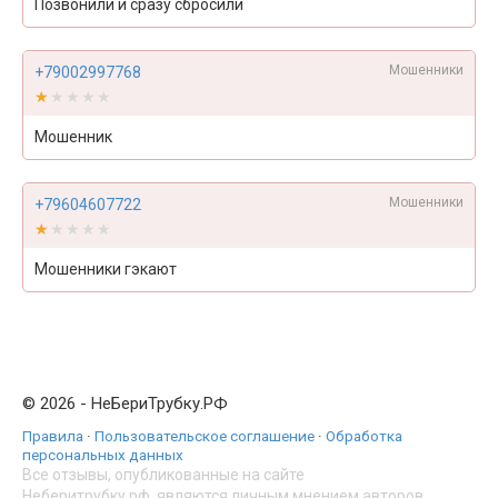
Позвонили и сразу сбросили
Мошенники
+79002997768
★★★★★
★★★★★
Мошенник
Мошенники
+79604607722
★★★★★
★★★★★
Мошенники гэкают
© 2026 - НеБериТрубку.РФ
Правила
·
Пользовательское соглашение
·
Обработка
персональных данных
Все отзывы, опубликованные на сайте
Неберитрубку.рф, являются личным мнением авторов