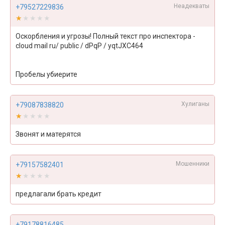
Неадекваты
+79527229836
★★★★★
★★★★★
Оскорбления и угрозы! Полный текст про инспектора -
cloud mail ru/ public / dPqP / yqtJXC464
Пробелы убиерите
Хулиганы
+79087838820
★★★★★
★★★★★
Звонят и матерятся
Мошенники
+79157582401
★★★★★
★★★★★
предлагали брать кредит
+79178816485