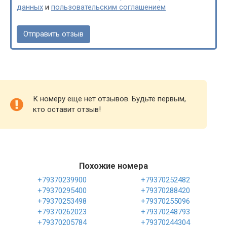
данных
и
пользовательским соглашением
К номеру еще нет отзывов. Будьте первым,
кто оставит отзыв!
Похожие номера
+79370239900
+79370252482
+79370295400
+79370288420
+79370253498
+79370255096
+79370262023
+79370248793
+79370205784
+79370244304