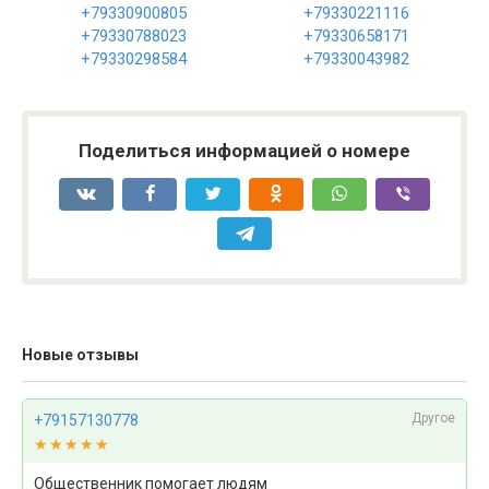
+79330900805
+79330221116
+79330788023
+79330658171
+79330298584
+79330043982
Поделиться информацией о номере
Новые отзывы
Другое
+79157130778
★★★★★
★★★★★
Общественник помогает людям