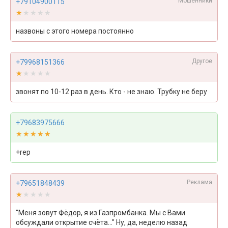
Мошенники
+79104900115
★★★★★
★★★★★
назвоны с этого номера постоянно
Другое
+79968151366
★★★★★
★★★★★
звонят по 10-12 раз в день. Кто - не знаю. Трубку не беру
+79683975666
★★★★★
★★★★★
+rep
Реклама
+79651848439
★★★★★
★★★★★
"Меня зовут Фёдор, я из Газпромбанка. Мы с Вами
обсуждали открытие счёта..." Ну, да, неделю назад