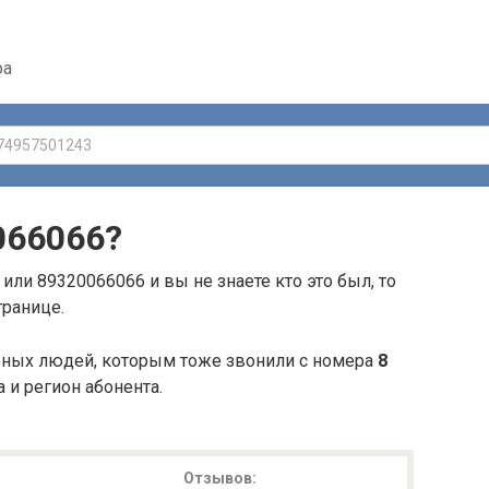
ра
066066
?
или 89320066066 и вы не знаете кто это был, то
транице.
ьных людей, которым тоже звонили с номера
8
а и регион абонента.
Отзывов: