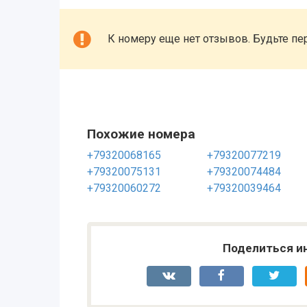
К номеру еще нет отзывов. Будьте пе
Похожие номера
+79320068165
+79320077219
+79320075131
+79320074484
+79320060272
+79320039464
Поделиться и