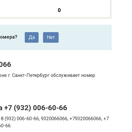
0
номера?
Да
Нет
066
оне г. Санкт-Петербург обслуживает номер
 +7 (932) 006-60-66
8 (932) 006-60-66, 9320066066, +79320066066, +7
60-66.