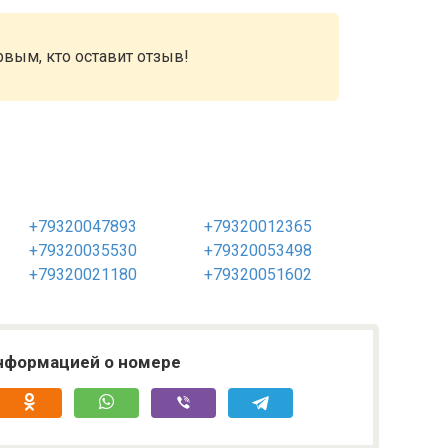
рвым, кто оставит отзыв!
+79320047893
+79320012365
+79320035530
+79320053498
+79320021180
+79320051602
нформацией о номере