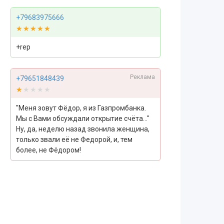
+79683975666
★★★★★
★★★★★
+rep
Реклама
+79651848439
★★★★★
★★★★★
"Меня зовут Фёдор, я из Газпромбанка.
Мы с Вами обсуждали открытие счёта..."
Ну, да, неделю назад звонила женщина,
только звали её не Федорой, и, тем
более, не Фёдором!