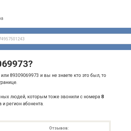
ра
069973
?
или 89309069973 и вы не знаете кто это был, то
транице.
ьных людей, которым тоже звонили с номера
8
а и регион абонента.
Отзывов: