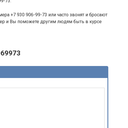
99-73.
ера +7 930 906-99-73 или часто звонят и бросают
омер и Вы поможете другим людям быть в курсе
069973