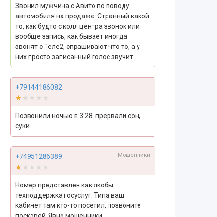
Звонил мужчина с Авито по поводу
автомобиля на продаже. Странный какой
то, как будто с колл центра звонок или
вообще запись, как бывает иногда
звонят с Теле2, спрашивают что то, а у
них просто записанный голос звучит
+79144186082
★★★★★
★★★★★
Позвонили ночью в 3:28, прервали сон,
суки.
Мошенники
+74951286389
★★★★★
★★★★★
Номер представлен как якобы
техподдержка госуслуг. Типа ваш
кабинет там кто-то посетил, позвоните
поскорей. Явно мошенники.