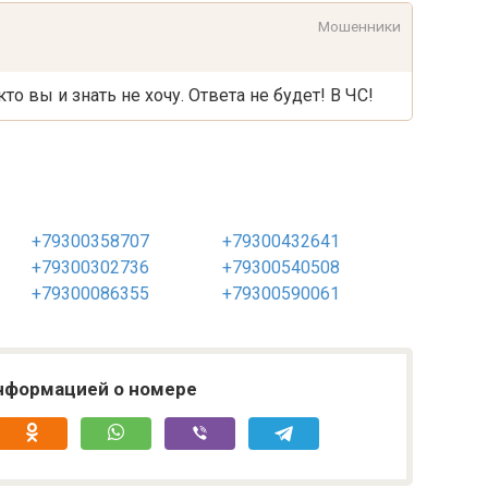
Мошенники
то вы и знать не хочу. Ответа не будет! В ЧС!
+79300358707
+79300432641
+79300302736
+79300540508
+79300086355
+79300590061
нформацией о номере