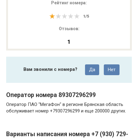
Рейтинг номера:
★★★★★
★★★★★
1
/
5
Отзывов:
1
Вам звонили с номера?
Да
Нет
Оператор номера 89307296299
Оператор ПАО "МегаФон" в регионе Брянская область
обслуживает номер +79307296299 и еще 200000 других.
Варианты написания номера +7 (930) 729-