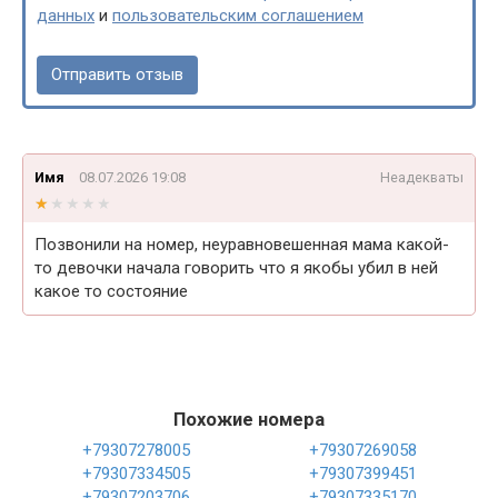
данных
и
пользовательским соглашением
Имя
08.07.2026 19:08
Неадекваты
★★★★★
★★★★★
Позвонили на номер, неуравновешенная мама какой-
то девочки начала говорить что я якобы убил в ней
какое то состояние
Похожие номера
+79307278005
+79307269058
+79307334505
+79307399451
+79307203706
+79307335170