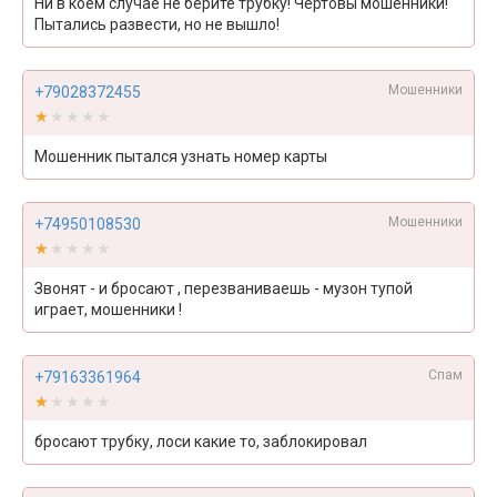
Ни в коем случае не берите трубку! Чертовы мошенники!
Пытались развести, но не вышло!
Мошенники
+79028372455
★★★★★
★★★★★
Мошенник пытался узнать номер карты
Мошенники
+74950108530
★★★★★
★★★★★
Звонят - и бросают , перезваниваешь - музон тупой
играет, мошенники !
Спам
+79163361964
★★★★★
★★★★★
бросают трубку, лоси какие то, заблокировал