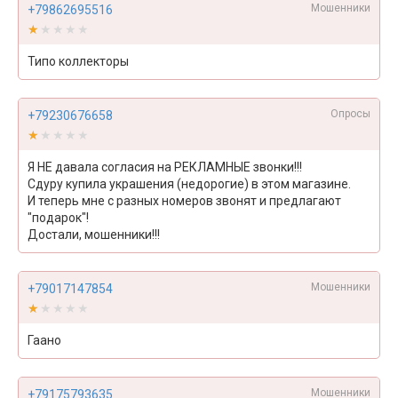
Мошенники
+79862695516
★★★★★
★★★★★
Типо коллекторы
Опросы
+79230676658
★★★★★
★★★★★
Я НЕ давала согласия на РЕКЛАМНЫЕ звонки!!!
Сдуру купила украшения (недорогие) в этом магазине.
И теперь мне с разных номеров звонят и предлагают
"подарок"!
Достали, мошенники!!!
Мошенники
+79017147854
★★★★★
★★★★★
Гаано
Мошенники
+79175793635