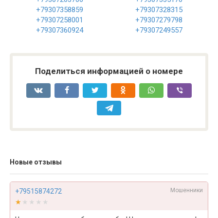
+79307358859
+79307328315
+79307258001
+79307279798
+79307360924
+79307249557
Поделиться информацией о номере
Новые отзывы
Мошенники
+79515874272
★★★★★
★★★★★