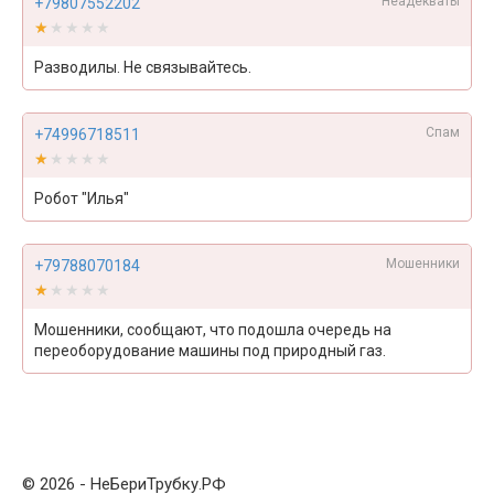
Неадекваты
+79807552202
★★★★★
★★★★★
Разводилы. Не связывайтесь.
Спам
+74996718511
★★★★★
★★★★★
Робот "Илья"
Мошенники
+79788070184
★★★★★
★★★★★
Мошенники, сообщают, что подошла очередь на
переоборудование машины под природный газ.
© 2026 - НеБериТрубку.РФ