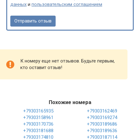
данных
и
пользовательским соглашением
К номеру еще нет отзывов. Будьте первым,
кто оставит отзыв!
Похожие номера
+79303165935
+79303162469
+79303158961
+79303169274
+79303170736
+79303189686
+79303181688
+79303189636
+79303174810
+79303187114