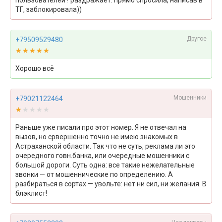
пользователей? раздражает. прямо спросила, написав в
ТГ, заблокировала))
Другое
+79509529480
★★★★★
★★★★★
Хорошо всё
Мошенники
+79021122464
★★★★★
★★★★★
Раньше уже писали про этот номер. Я не отвечал на
вызов, но срвершенно точно не имею знакомых в
Астраханской области. Так что не суть, реклама ли это
очередного говн.банка, или очередные мошенники с
большой дороги. Суть одна: все такие нежелательные
звонки — от мошеннические по определению. А
разбираться в сортах — увольте: нет ни сил, ни желания. В
блэклист!