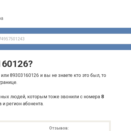
ра
160126
?
или 89303160126 и вы не знаете кто это был, то
транице.
ьных людей, которым тоже звонили с номера
8
а и регион абонента.
Отзывов: