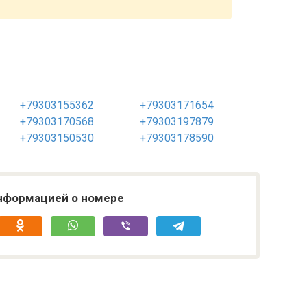
+79303155362
+79303171654
+79303170568
+79303197879
+79303150530
+79303178590
нформацией о номере