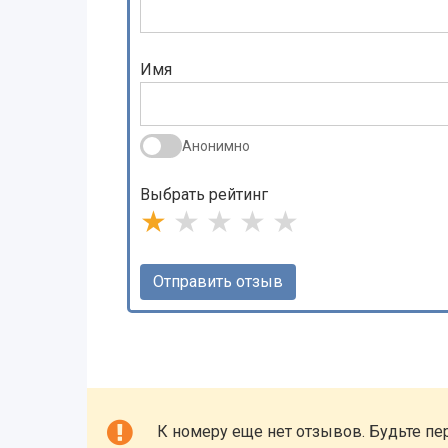
Имя
Анонимно
Выбрать рейтинг
★
★
★
★
★
К номеру еще нет отзывов. Будьте пе