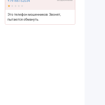
Мошенники
+79166152034
★★★★★
★★★★★
Это телефон мошенников. Звонят,
пытаются обмануть.