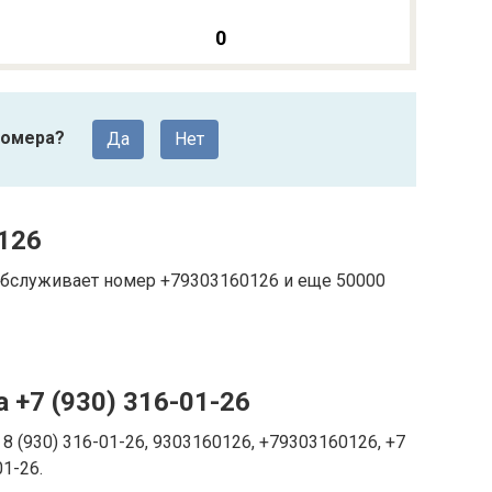
0
номера?
Да
Нет
126
 обслуживает номер +79303160126 и еще 50000
 +7 (930) 316-01-26
8 (930) 316-01-26, 9303160126, +79303160126, +7
01-26.