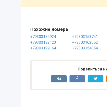
Похожие номера
+79303184924
+79303153741
+79303192123
+79303162052
+79303199164
+79303154054
Поделиться и