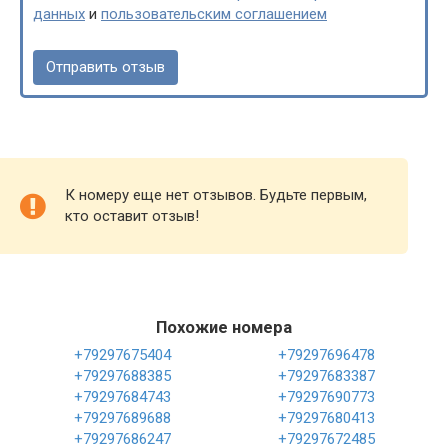
данных
и
пользовательским соглашением
К номеру еще нет отзывов. Будьте первым,
кто оставит отзыв!
Похожие номера
+79297675404
+79297696478
+79297688385
+79297683387
+79297684743
+79297690773
+79297689688
+79297680413
+79297686247
+79297672485