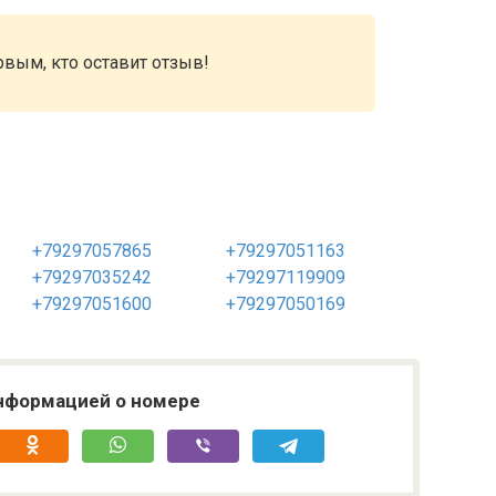
рвым, кто оставит отзыв!
+79297057865
+79297051163
+79297035242
+79297119909
+79297051600
+79297050169
нформацией о номере