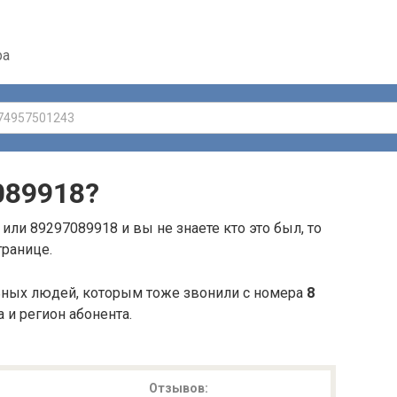
ра
089918
?
или 89297089918 и вы не знаете кто это был, то
транице.
ьных людей, которым тоже звонили с номера
8
а и регион абонента.
Отзывов: