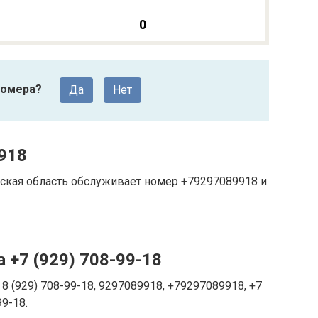
0
номера?
Да
Нет
918
ская область обслуживает номер +79297089918 и
 +7 (929) 708-99-18
8 (929) 708-99-18, 9297089918, +79297089918, +7
99-18.