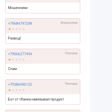
Мошенники
Мошенники
+79684797248
★★★★★
★★★★★
Развод!
Реклама
+79066277494
★★★★★
★★★★★
Спам
Реклама
+79386990125
★★★★★
★★★★★
Бот от тбанка навязывал продукт.