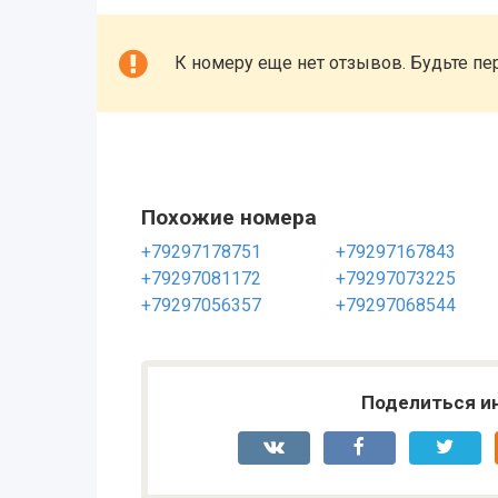
К номеру еще нет отзывов. Будьте пе
Похожие номера
+79297178751
+79297167843
+79297081172
+79297073225
+79297056357
+79297068544
Поделиться и