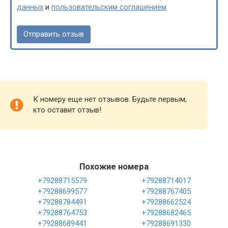
данных
и
пользовательским соглашением
К номеру еще нет отзывов. Будьте первым,
кто оставит отзыв!
Похожие номера
+79288715579
+79288714017
+79288699577
+79288767405
+79288784491
+79288662524
+79288764753
+79288682465
+79288689441
+79288691330