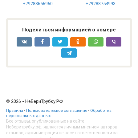
+79288656960
+79288754993
Поделиться информацией о номере
© 2026 - НеБериТрубку.РФ
Правила
·
Пользовательское соглашение
·
Обработка
персональных данных
Все отзывы, опубликованные на сайте
Неберитрубку.рф, являются личным мнением авторов
отзывов, администрация не несет ответственности за