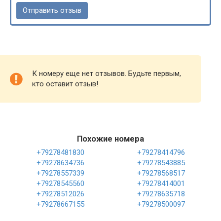
К номеру еще нет отзывов. Будьте первым,
кто оставит отзыв!
Похожие номера
+79278481830
+79278414796
+79278634736
+79278543885
+79278557339
+79278568517
+79278545560
+79278414001
+79278512026
+79278635718
+79278667155
+79278500097