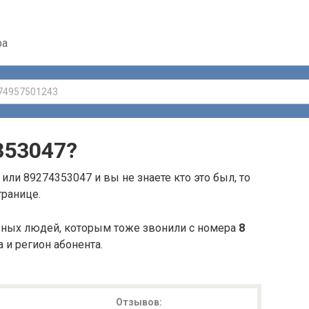
ра
353047
?
или 89274353047 и вы не знаете кто это был, то
транице.
ьных людей, которым тоже звонили с номера
8
а и регион абонента.
Отзывов: