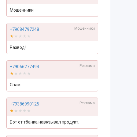
Мошенники
Мошенники
+79684797248
★★★★★
★★★★★
Развод!
Реклама
+79066277494
★★★★★
★★★★★
Спам
Реклама
+79386990125
★★★★★
★★★★★
Бот от тбанка навязывал продукт.