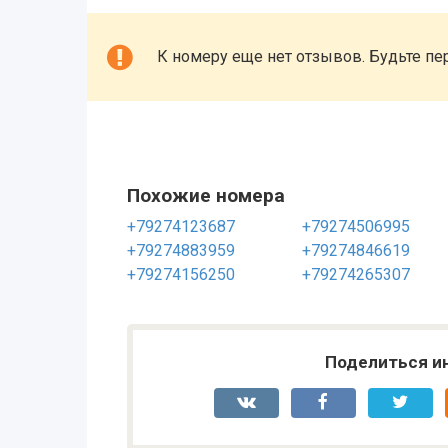
К номеру еще нет отзывов. Будьте пе
Похожие номера
+79274123687
+79274506995
+79274883959
+79274846619
+79274156250
+79274265307
Поделиться и