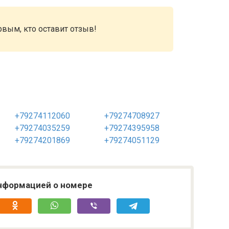
рвым, кто оставит отзыв!
+79274112060
+79274708927
+79274035259
+79274395958
+79274201869
+79274051129
нформацией о номере