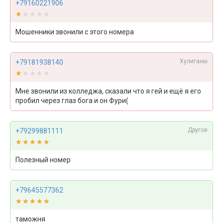
+79160221906
★★★★★
★★★★★
Мошенники звонили с этого номера
Хулиганы
+79181938140
★★★★★
★★★★★
Мне звонили из колледжа, сказали что я гей и ещё я его
пробил через глаз бога и он Фури(
Другое
+79299881111
★★★★★
★★★★★
Полезный номер
+79645577362
★★★★★
★★★★★
таможня