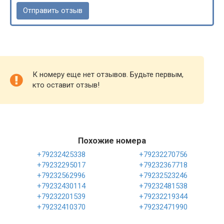
К номеру еще нет отзывов. Будьте первым,
кто оставит отзыв!
Похожие номера
+79232425338
+79232270756
+79232295017
+79232367718
+79232562996
+79232523246
+79232430114
+79232481538
+79232201539
+79232219344
+79232410370
+79232471990