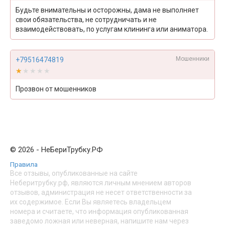
Будьте внимательны и осторожны, дама не выполняет
свои обязательства, не сотрудничать и не
взаимодействовать, по услугам клининга или аниматора.
Мошенники
+79516474819
★★★★★
★★★★★
Прозвон от мошенников
© 2026 - НеБериТрубку.РФ
Правила
Все отзывы, опубликованные на сайте
Неберитрубку.рф, являются личным мнением авторов
отзывов, администрация не несет ответственности за
их содержимое. Если Вы являетесь владельцем
номера и считаете, что информация опубликованная
заведомо ложная или неверная, напишите нам через