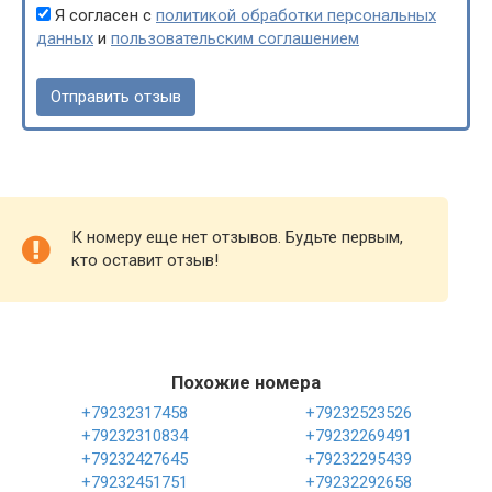
Я согласен с
политикой обработки персональных
данных
и
пользовательским соглашением
К номеру еще нет отзывов. Будьте первым,
кто оставит отзыв!
Похожие номера
+79232317458
+79232523526
+79232310834
+79232269491
+79232427645
+79232295439
+79232451751
+79232292658