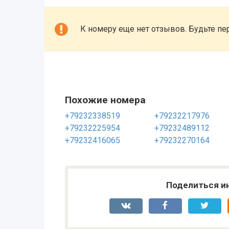
К номеру еще нет отзывов. Будьте пе
Похожие номера
+79232338519
+79232217976
+79232225954
+79232489112
+79232416065
+79232270164
Поделиться и