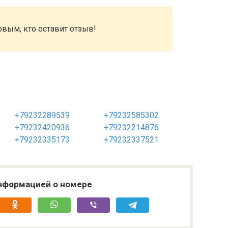
рвым, кто оставит отзыв!
+79232289539
+79232585302
+79232420936
+79232214876
+79232335173
+79232337521
нформацией о номере