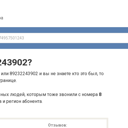
ра
243902
?
или 89232243902 и вы не знаете кто это был, то
транице.
ьных людей, которым тоже звонили с номера
8
а и регион абонента.
Отзывов: