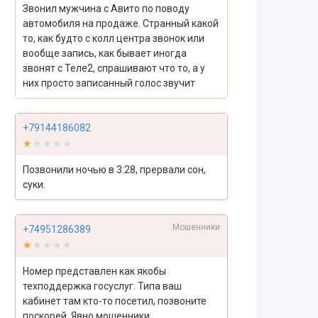
Звонил мужчина с Авито по поводу
автомобиля на продаже. Странный какой
то, как будто с колл центра звонок или
вообще запись, как бывает иногда
звонят с Теле2, спрашивают что то, а у
них просто записанный голос звучит
+79144186082
★★★★★
★★★★★
Позвонили ночью в 3:28, прервали сон,
суки.
Мошенники
+74951286389
★★★★★
★★★★★
Номер представлен как якобы
техподдержка госуслуг. Типа ваш
кабинет там кто-то посетил, позвоните
поскорей. Явно мошенники.