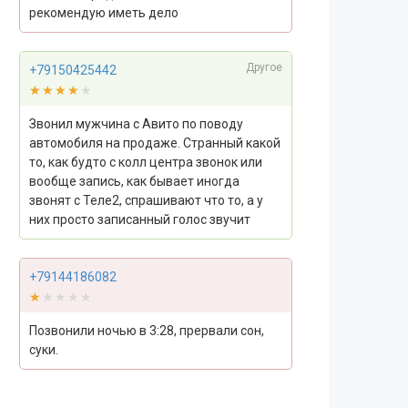
рекомендую иметь дело
Другое
+79150425442
★★★★★
★★★★★
Звонил мужчина с Авито по поводу
автомобиля на продаже. Странный какой
то, как будто с колл центра звонок или
вообще запись, как бывает иногда
звонят с Теле2, спрашивают что то, а у
них просто записанный голос звучит
+79144186082
★★★★★
★★★★★
Позвонили ночью в 3:28, прервали сон,
суки.