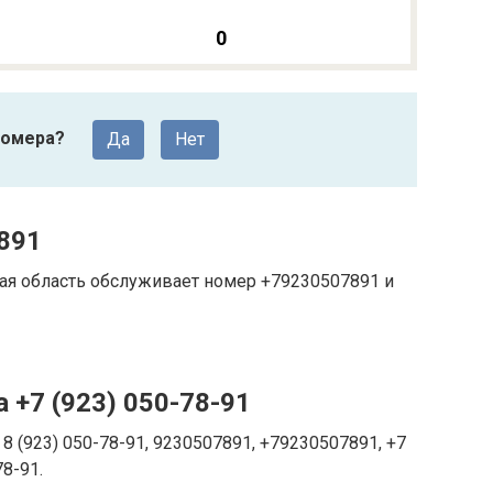
0
номера?
Да
Нет
891
ая область обслуживает номер +79230507891 и
 +7 (923) 050-78-91
8 (923) 050-78-91, 9230507891, +79230507891, +7
78-91.