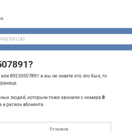
ра
507891
?
или 89230507891 и вы не знаете кто это был, то
транице.
ьных людей, которым тоже звонили с номера
8
а и регион абонента.
Отзывов: