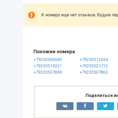
К номеру еще нет отзывов. Будьте пе
Похожие номера
+79230506045
+79230512654
+79230514321
+79230521712
+79230507849
+79230507863
Поделиться и