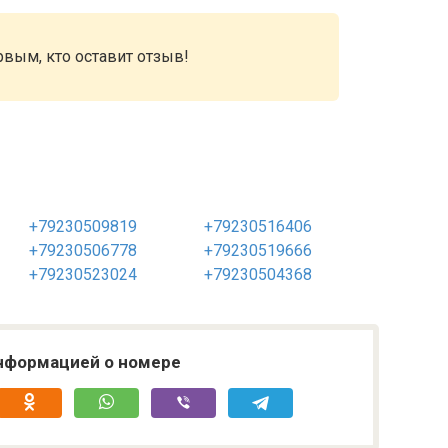
рвым, кто оставит отзыв!
+79230509819
+79230516406
+79230506778
+79230519666
+79230523024
+79230504368
нформацией о номере