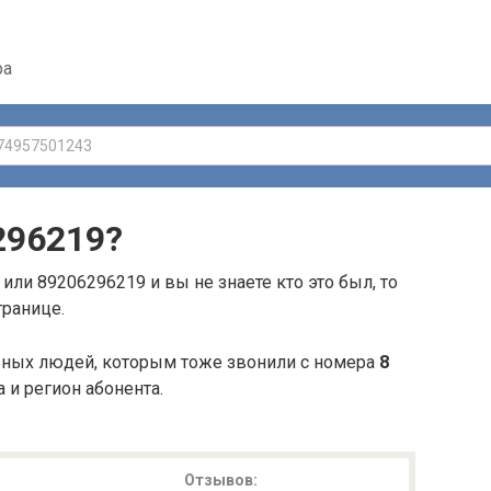
ра
296219
?
или 89206296219 и вы не знаете кто это был, то
транице.
ьных людей, которым тоже звонили с номера
8
а и регион абонента.
Отзывов: