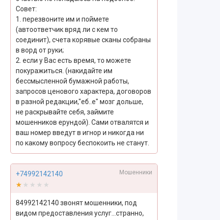
Совет:
1. перезвоните им и поймете
(автоответчик вряд ли с кем то
соединит), счета корявые сканы собраны
в ворд от руки;
2. если у Вас есть время, то можете
покуражиться. (накидайте им
бессмысленной бумажной работы,
запросов ценового характера, договоров
в разной редакции,"еб..е" мозг дольше,
не раскрывайте себя, займите
мошенников ерундой). Сами отвалятся и
ваш номер введут в игнор и никогда ни
по какому вопросу беспокоить не станут.
Мошенники
+74992142140
★★★★★
★★★★★
84992142140 звонят мошенники, под
видом предоставления услуг...странно,