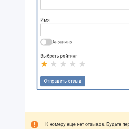
Имя
Анонимно
Выбрать рейтинг
★
★
★
★
★
К номеру еще нет отзывов. Будьте пе