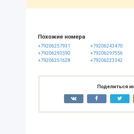
Похожие номера
+79206257931
+79206243470
+79206293590
+79206297556
+79206251628
+79206223342
Поделиться и