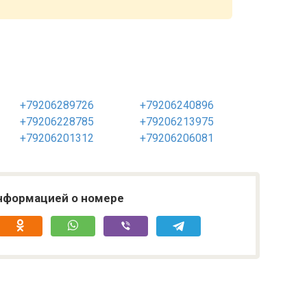
+79206289726
+79206240896
+79206228785
+79206213975
+79206201312
+79206206081
нформацией о номере