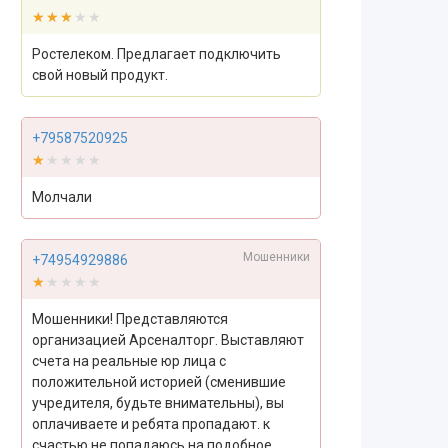
★★★★★
★★★★★
Ростелеком. Предлагает подключить
свой новый продукт.
+79587520925
★★★★★
★★★★★
Молчали
Мошенники
+74954929886
★★★★★
★★★★★
Мошенники! Представляются
организацией Арсеналторг. Выставляют
счета на реальные юр лица с
положительной историей (сменившие
учредителя, будьте внимательны), вы
оплачиваете и ребята пропадают. к
счастью не попадаюсь на подобное.