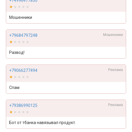
+74996477830
★★★★★
★★★★★
Мошенники
Мошенники
+79684797248
★★★★★
★★★★★
Развод!
Реклама
+79066277494
★★★★★
★★★★★
Спам
Реклама
+79386990125
★★★★★
★★★★★
Бот от тбанка навязывал продукт.