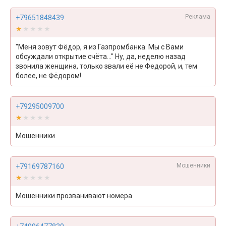
Реклама
+79651848439
★★★★★
★★★★★
"Меня зовут Фёдор, я из Газпромбанка. Мы с Вами
обсуждали открытие счёта..." Ну, да, неделю назад
звонила женщина, только звали её не Федорой, и, тем
более, не Фёдором!
+79295009700
★★★★★
★★★★★
Мошенники
Мошенники
+79169787160
★★★★★
★★★★★
Мошенники прозванивают номера