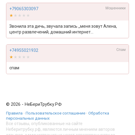
Мошенники
+79065303097
★★★★★
★★★★★
Звонила эта дичь, звучала запись ,,меня зовут Алена,
центр развлечений, домашний интернет...
Спам
+74955021932
★★★★★
★★★★★
спам
© 2026 - НеБериТрубку.РФ
Правила
·
Пользовательское соглашение
·
Обработка
персональных данных
Все отзывы, опубликованные на сайте
Неберитрубку.рф, являются личным мнением авторов