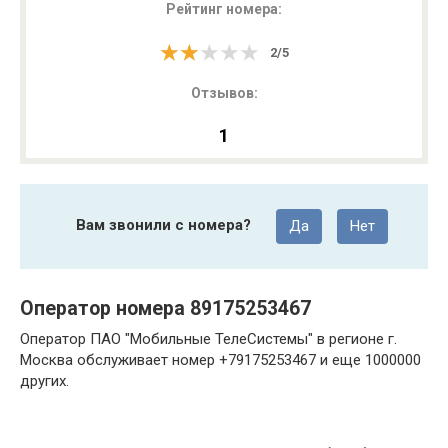
Рейтинг номера:
★★★★★
★★★★★
2
/
5
Отзывов:
1
Вам звонили с номера?
Да
Нет
Оператор номера 89175253467
Оператор ПАО "Мобильные ТелеСистемы" в регионе г.
Москва обслуживает номер +79175253467 и еще 1000000
других.