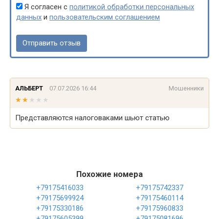
Я согласен с
политикой обработки персональных
данных
и
пользовательским соглашением
АЛЬБЕРТ
07.07.2026 16:44
Мошенники
★★★★★
★★★★★
Представляются налоговаками шьют статью
Похожие номера
+79175416033
+79175742337
+79175699924
+79175460114
+79175330186
+79175960833
+79175605399
+79175081696